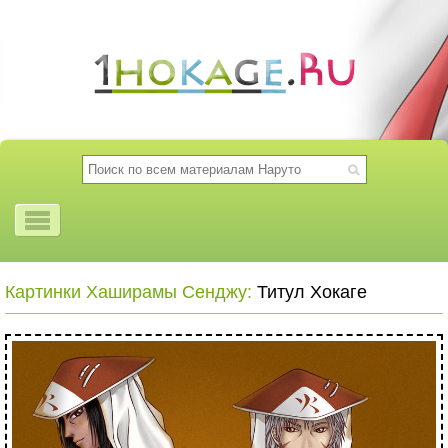
Картинки Хаширамы Сенджу:
Титул Хокаге