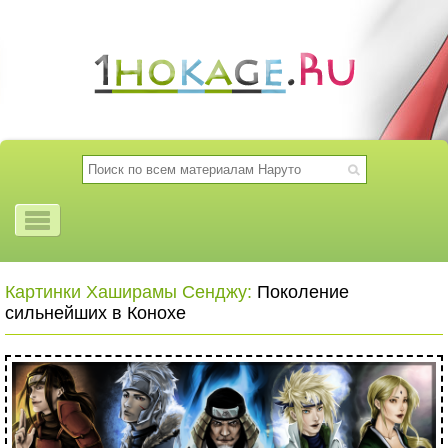
Картинки Хаширамы Сенджу:
Поколение
сильнейших в Конохе